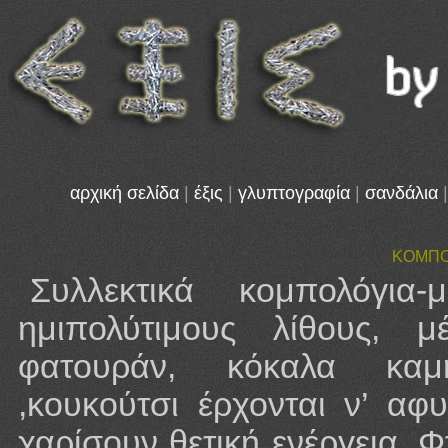
αρχική σελίδα
|
έξις
|
γλυπτογραφία
|
σανδάλια
|
ΚΟΜΠΟ
Συλλεκτικά κομπολόγια
ημιπολύτιμους λίθους, μ
φατουράν, κόκαλα καμή
,κουκούτσι έρχονται ν’ αφ
χαρίσουν θετική ενέργεια. 