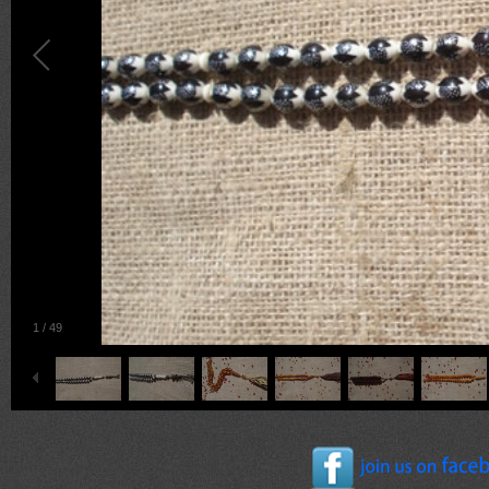
1
/
49