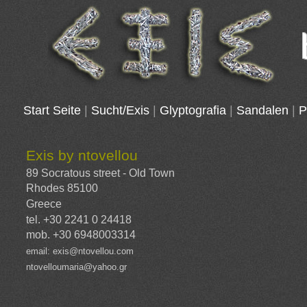
Start Seite
|
Sucht/Exis
|
Glyptografia
|
Sandalen
|
P
Exis by ntovellou
89 Socratous street - Old Town
Rhodes 85100
Greece
tel. +30 2241 0 24418
mob. +30 6948003314
email:
exis@ntovellou.com
ntovelloumaria@yahoo.gr